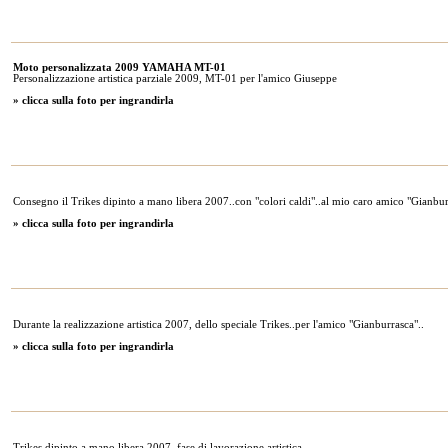
Moto personalizzata 2009 YAMAHA MT-01
Personalizzazione artistica parziale 2009, MT-01 per l'amico Giuseppe
» clicca sulla foto per ingrandirla
Consegno il Trikes dipinto a mano libera 2007..con "colori caldi"..al mio caro amico "Gianbur
» clicca sulla foto per ingrandirla
Durante la realizzazione artistica 2007, dello speciale Trikes..per l'amico "Gianburrasca"..
» clicca sulla foto per ingrandirla
Trikes dipinto a mano libera 2007..fase di lavorazione artistica